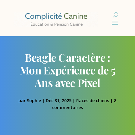
Beagle Caractère :
Mon Expérience de 5
Ans avec Pixel
par
Sophie
|
Déc 31, 2025
|
Races de chiens
|
8
commentaires