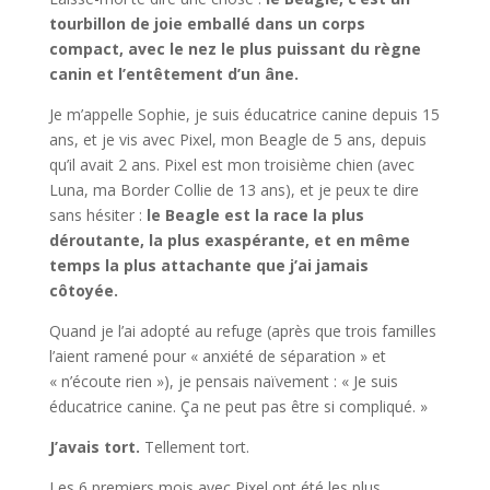
tourbillon de joie emballé dans un corps
compact, avec le nez le plus puissant du règne
canin et l’entêtement d’un âne.
Je m’appelle Sophie, je suis éducatrice canine depuis 15
ans, et je vis avec Pixel, mon Beagle de 5 ans, depuis
qu’il avait 2 ans. Pixel est mon troisième chien (avec
Luna, ma Border Collie de 13 ans), et je peux te dire
sans hésiter :
le Beagle est la race la plus
déroutante, la plus exaspérante, et en même
temps la plus attachante que j’ai jamais
côtoyée.
Quand je l’ai adopté au refuge (après que trois familles
l’aient ramené pour « anxiété de séparation » et
« n’écoute rien »), je pensais naïvement : « Je suis
éducatrice canine. Ça ne peut pas être si compliqué. »
J’avais tort.
Tellement tort.
Les 6 premiers mois avec Pixel ont été les plus