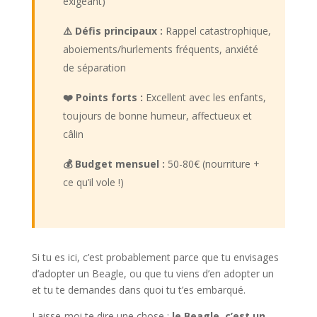
exigeant)
⚠️ Défis principaux :
Rappel catastrophique,
aboiements/hurlements fréquents, anxiété
de séparation
❤️ Points forts :
Excellent avec les enfants,
toujours de bonne humeur, affectueux et
câlin
💰 Budget mensuel :
50-80€ (nourriture +
ce qu’il vole !)
Si tu es ici, c’est probablement parce que tu envisages
d’adopter un Beagle, ou que tu viens d’en adopter un
et tu te demandes dans quoi tu t’es embarqué.
Laisse-moi te dire une chose :
le Beagle, c’est un