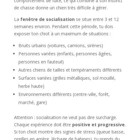
comportement de fuite, ce qui combiné à son instinct
de chasse donne un chien très difficile à gérer.
La
fenêtre de socialisation
se situe entre 3 et 12
semaines environ. Pendant cette période, tu dois
exposer ton chiot à un maximum de situations :
Bruits urbains (voitures, camions, sirènes)
Personnes variées (enfants, personnes âgées,
personnes en fauteuil)
Autres chiens de tailles et tempéraments différents
Surfaces variées (grilles métalliques, sol mouillé,
herbe haute)
Environnements différents (centre-ville, forêt,
marché, gare)
Attention : socialisation ne veut pas dire surcharge.
Chaque expérience doit être
positive et progressive
.
Si ton chiot montre des signes de stress (queue basse,
oreilles en arrière, léchage de babines), tu prends du