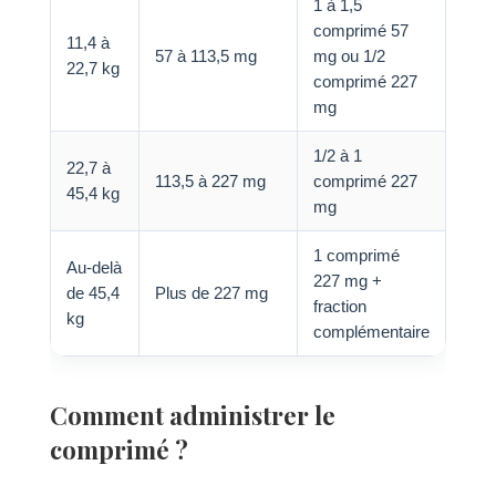
1 à 1,5
comprimé 57
11,4 à
57 à 113,5 mg
mg ou 1/2
22,7 kg
comprimé 227
mg
1/2 à 1
22,7 à
113,5 à 227 mg
comprimé 227
45,4 kg
mg
1 comprimé
Au-delà
227 mg +
de 45,4
Plus de 227 mg
fraction
kg
complémentaire
Comment administrer le
comprimé ?