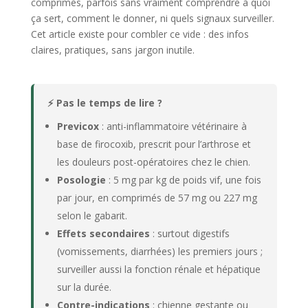
comprimés, parfois sans vraiment comprendre à quoi
ça sert, comment le donner, ni quels signaux surveiller.
Cet article existe pour combler ce vide : des infos
claires, pratiques, sans jargon inutile.
⚡ Pas le temps de lire ?
Previcox
: anti-inflammatoire vétérinaire à
base de firocoxib, prescrit pour l’arthrose et
les douleurs post-opératoires chez le chien.
Posologie
: 5 mg par kg de poids vif, une fois
par jour, en comprimés de 57 mg ou 227 mg
selon le gabarit.
Effets secondaires
: surtout digestifs
(vomissements, diarrhées) les premiers jours ;
surveiller aussi la fonction rénale et hépatique
sur la durée.
Contre-indications
: chienne gestante ou