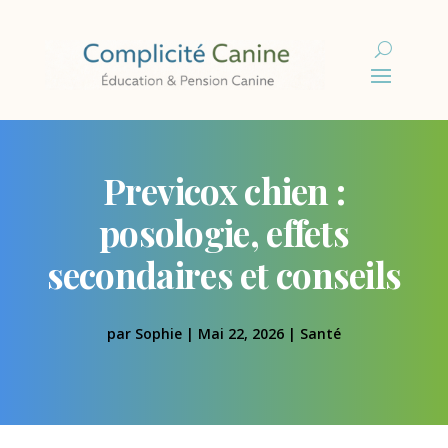
Previcox chien :
posologie, effets
secondaires et conseils
par
Sophie
|
Mai 22, 2026
|
Santé