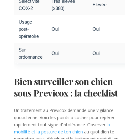
Sélectivité
Très élevée
Élevée
M
COX-2
(x380)
Usage
post-
Oui
Oui
O
opératoire
Sur
Oui
Oui
O
ordonnance
Bien surveiller son chien
sous Previcox : la checklist
Un traitement au Previcox demande une vigilance
quotidienne. Voici les points à cocher pour repérer
rapidement tout signe d’intolérance. Observer
la
mobilité et la posture de ton chien
au quotidien te
permettra aussi d’évaluer si le traitement produit les