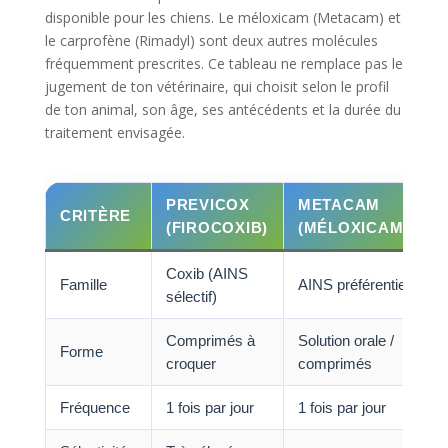
disponible pour les chiens. Le méloxicam (Metacam) et
le carprofène (Rimadyl) sont deux autres molécules
fréquemment prescrites. Ce tableau ne remplace pas le
jugement de ton vétérinaire, qui choisit selon le profil
de ton animal, son âge, ses antécédents et la durée du
traitement envisagée.
PREVICOX
METACAM
CRITÈRE
(FIROCOXIB)
(MÉLOXICAM)
Coxib (AINS
Famille
AINS préférentiel
A
sélectif)
Comprimés à
Solution orale /
Forme
C
croquer
comprimés
Fréquence
1 fois par jour
1 fois par jour
1