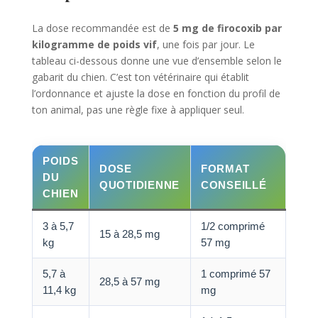
La dose recommandée est de
5 mg de firocoxib par
kilogramme de poids vif
, une fois par jour. Le
tableau ci-dessous donne une vue d’ensemble selon le
gabarit du chien. C’est ton vétérinaire qui établit
l’ordonnance et ajuste la dose en fonction du profil de
ton animal, pas une règle fixe à appliquer seul.
POIDS
DOSE
FORMAT
DU
QUOTIDIENNE
CONSEILLÉ
CHIEN
3 à 5,7
1/2 comprimé
15 à 28,5 mg
kg
57 mg
5,7 à
1 comprimé 57
28,5 à 57 mg
11,4 kg
mg