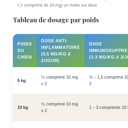
1,5 comprimé de 20 mg) un matin sur deux
Tableau de dosage par poids
DOSE ANTI-
POIDS
DOSE
INFLAMMATOIRE
DU
IMMUNOSUPPRE
(0,5 MG/KG X
CHIEN
(1-3 MG/KG X 2/
2/JOUR)
¼ comprimé 10 mg
½ – 1,5 comprimé 1
5 kg
x 2
2
½ comprimé 10 mg
10 kg
1 – 3 comprimés 10 
x 2