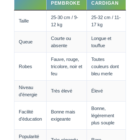
PEMBROKE
CARDIGAN
25-30 cm / 9-
25-32 cm / 11-
Taille
12 kg
17 kg
Courte ou
Longue et
Queue
absente
touffue
Fauve, rouge,
Toutes
Robes
tricolore, noir et
couleurs dont
feu
bleu merle
Niveau
Très élevé
Élevé
d’énergie
Bonne,
Facilité
Bonne mais
légèrement
d’éducation
exigeante
plus souple
Popularité
Très répandu
Rare