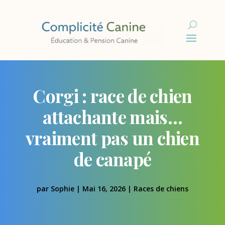
Corgi : race de chien
attachante mais…
vraiment pas un chien
de canapé
par
Sophie
|
Mai 16, 2026
|
Races de chiens