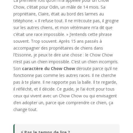
La première fois qu’on m’a appelée pour un Chow
Chow, c’était pour Odin, un mâle de 14 mois. Sa
propriétaire, Claire, était au bord des larmes au
téléphone. « Il refuse tout. Il ne m’écoute pas, il grogne
sur les autres chiens, et mon vétérinaire m’a dit que
c’était une race impossible. » J’entends cette phrase
souvent. Trop souvent. Après 15 ans passés à
accompagner des propriétaires de chiens dans
l’Essonne, je peux te dire une chose : le Chow Chow
n’est pas un chien impossible. C’est un chien incompris.
Son
caractère du Chow Chow
déroute parce qu’il ne
fonctionne pas comme les autres races. Il ne cherche
pas à te plaire. Il ne rapporte pas la balle. Il te regarde,
il réfléchit, et il décide. Ce guide, je l’ai écrit pour tous
ceux qui vivent avec un Chow Chow ou qui envisagent
d’en adopter un, parce que comprendre ce chien, ça
change tout.
⚡ Pas le temps de lire ?