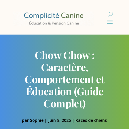
Chow Chow :
Caractère,
Comportement et
Éducation (Guide
Complet)
par
Sophie
|
Juin 8, 2026
|
Races de chiens