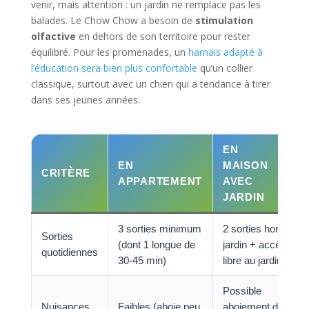
venir, mais attention : un jardin ne remplace pas les
balades. Le Chow Chow a besoin de
stimulation
olfactive
en dehors de son territoire pour rester
équilibré. Pour les promenades, un
harnais adapté à
l’éducation sera bien plus confortable
qu’un collier
classique, surtout avec un chien qui a tendance à tirer
dans ses jeunes années.
EN
EN
MAISON
CRITÈRE
APPARTEMENT
AVEC
JARDIN
3 sorties minimum
2 sorties hors
Sorties
(dont 1 longue de
jardin + accès
quotidiennes
30-45 min)
libre au jardin
Possible
Nuisances
Faibles (aboie peu,
aboiement de