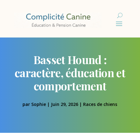
Basset Hound :
caractère, éducation et
comportement
par
Sophie
|
Juin 29, 2026
|
Races de chiens