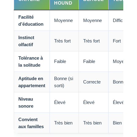
HOUND
Facilité
Moyenne
Moyenne
Difficile
d’éducation
Instinct
Très fort
Très fort
Fort
olfactif
Tolérance à
Faible
Faible
Moyenne
la solitude
Aptitude en
Bonne (si
Correcte
Bonne
appartement
sorti)
Niveau
Élevé
Élevé
Élevé
sonore
Convient
Très bien
Très bien
Bien
aux familles